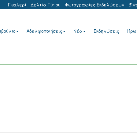
Γκαλερί
Δελτία Τύπου
Φωτογραφίες Εκδηλώσεων
Βίν
μβούλιο
Αδελφοποιήσεις
Νέα
Εκδηλώσεις
Ήρω