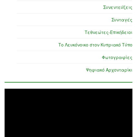
Συνεντεύξεις
Συνταγές
Τεθνεώτες-Επικήδειοι
Το Λευκόνοικο στον Κυπριακό Τύπο
Φωτογραφίες
Ψηφιακό Αρχονταρίκι