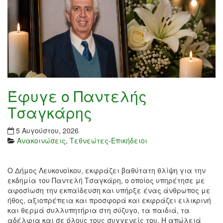
Έφυγε ο Παντελής
Τσαγκάρης
5 Αυγούστου, 2026
Ανακοινώσεις
,
Τεθνεώτες-Επικήδειοι
Ο Δήμος Λευκονοίκου, εκφράζει βαθύτατη θλίψη για την
εκδημία του Παντελή Τσαγκάρη, ο οποίος υπηρέτησε με
αφοσίωση την εκπαίδευση και υπήρξε ένας άνθρωπος με
ήθος, αξιοπρέπεια και προσφορά και εκφράζει ειλικρινή
και θερμά συλλυπητήρια στη σύζυγο, τα παιδιά, τα
αδέλφια και σε όλους τους συγγενείς του. Η απώλειά