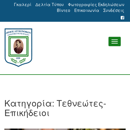
Γκαλερί
Δελτία Τύπου
Φωτογραφίες Εκδηλώσεων
Βίντεο
Επικοινωνία
Συνδέσεις
Κατηγορία:
Τεθνεώτες-
Επικήδειοι