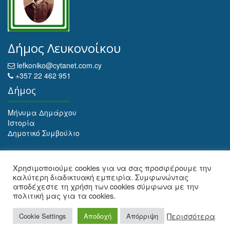
Δήμος Λευκονοίκου
lefkoniko@cytanet.com.cy
+357 22 462 951
Δήμος
Μήνυμα Δημάρχου
Ιστορία
Δημοτικό Συμβούλιο
Αρχειοθέτηση
Χρησιμοποιούμε cookies για να σας προσφέρουμε την
καλύτερη διαδικτυακή εμπειρία. Συμφωνώντας
Αρχειοθέτηση
αποδέχεστε τη χρήση των cookies σύμφωνα με την
πολιτική μας για τα cookies.
Web Design and Development by Maria Ioulianou
Περισσότερα
Cookie Settings
Αποδοχή
Απόρριψη
© 2026 ΔΗΜΟΣ ΛΕΥΚΟΝΟΙΚΟΥ