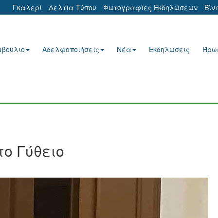
Γκαλερί
Δελτία Τύπου
Φωτογραφίες Εκδηλώσεων
Βίν
μβούλιο
Αδελφοποιήσεις
Νέα
Εκδηλώσεις
Ήρω
το Γύθειο