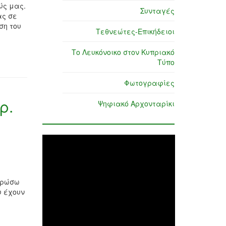
ύς μας.
Συνταγές
ας σε
ση του
Τεθνεώτες-Επικήδειοι
Το Λευκόνοικο στον Κυπριακό
Τύπο
Φωτογραφίες
ρ.
Ψηφιακό Αρχονταρίκι
μερώσω
υ έχουν