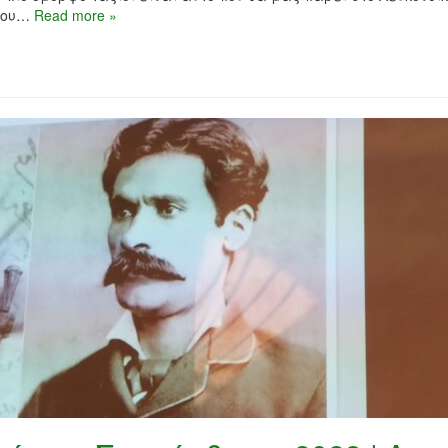
ίκου…
Read more »