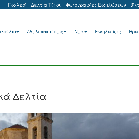
Γκαλερί
Δελτία Τύπου
Φωτογραφίες Εκδηλώσεων
Βίν
μβούλιο
Αδελφοποιήσεις
Νέα
Εκδηλώσεις
Ήρω
κά Δελτία