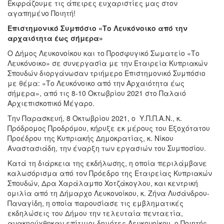
Εκφράζουμε τις άπειρες ευχαριστίες μας στον
αγαπημένο Ποιητή!
Επιστημονικό Συμπόσιο «Το Λευκόνοικο από την
αρχαιότητα έως σήμερα»
Ο Δήμος Λευκονοίκου και το Προσφυγικό Σωματείο «Το
Λευκόνοικο» σε συνεργασία με την Εταιρεία Κυπριακών
Σπουδών διοργάνωσαν τριήμερο Επιστημονικό Συμπόσιο
με θέμα: «Το Λευκόνοικο από την Αρχαιότητα έως
σήμερα», από τις 8-10 Οκτωβρίου 2021 στο Παλαιό
Αρχιεπισκοπικό Μέγαρο.
Την Παρασκευή, 8 Οκτωβρίου 2021, ο Υ.Π.Π.Α.Ν., κ.
Πρόδρομος Προδρόμου, κήρυξε εκ μέρους του Εξοχότατου
Προέδρου της Κυπριακής Δημοκρατίας, κ. Νίκου
Αναστασιάδη, την έναρξη των εργασιών του Συμποσίου.
Κατά τη διάρκεια της εκδήλωσης, η οποία περιλάμβανε
καλωσόρισμα από τον Πρόεδρο της Εταιρείας Κυπριακών
Σπουδών, Δρα Χαράλαμπο Χοτζάκογλου, και κεντρική
ομιλία από τη Δήμαρχο Λευκονοίκου, κ. Ζήνα Λυσάνδρου-
Παναγίδη, η οποία παρουσίασε τις εμβληματικές
εκδηλώσεις του Δήμου την τελευταία πενταετία,
ανακηρύχθηκαν επίτιμοι δημότες Λευκονοίκου, ο Ποιητής