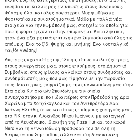
εκλεκτούς/-ές και έγκριτους επιστήμονες, οι οποίοι/-ες
άφησαν τις καλύτερες εντυπώσεις στους συνέδρους.
Φύγαμε όλοι και όλες σοφότεροι. Μορφωθήκαμε.
Φορτιστήκαμε συναισθηματικά. Μάθαμε πολλά νέα
στοιχεία για την κωμόπολή μας, στοιχεία τα οποία για
πρώτη φορά έρχονται στην επιφάνεια. Καταληκτικά,
ήταν ένα εξαιρετικά επιτυχημένο Συμπόσιο από όλες τις
απόψεις. Ένα ταξίδι ψυχής και μνήμης! Ένα νοσταλγικό
ταξίδι γνώσης!
Άπειρες ευχαριστίες οφείλουμε στους ομιλητές/-τριες,
στους συνεργάτες μας, στους επισήμους, στο Δημοτικό
Συμβούλιο, στους φίλους αλλά και στους συνδημότες και
συνδημότισσές μας που μας τίμησαν με την παρουσία
τους. Ιδιαιτέρως, εκφράζουμε την ευγνωμοσύνη μας στην
Εταιρεία Κυπριακών Σπουδών με την οποία
συνεργαστήκαμε, και ιδιαιτέρως στον Πρόεδρό της Δρα
Χαράλαμπο Χοτζάκογλου και τον Αντιπρόεδρο Δρα
Ιωάννη Ηλιάδη, όπως και στους επίσημους χορηγούς μας,
στο ΡΙΚ, στον κ. Λύσανδρο Νίκου Ιωάννου, με καταγωγή
από το Λευκόνοικο, ιδιοκτήτη της Pizza Hut και του καφέ
Nero για τη γενναιόδωρη προσφορά του σε όλη τη
διάρκεια του Συμποσίου, αλλά και στη διαδικτυακή