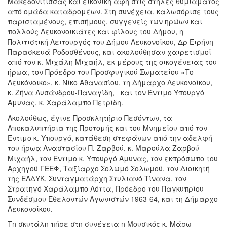
Μακεδονίτισσας και εικονική αφή στις στήλες θυμιάματος
από ομάδα καταδρομέων. Στη συνέχεια, καλωσόρισε τους
παρισταμένους, επισήμους, συγγενείς των ηρώων και
πολλούς Λευκονοικιάτες και φίλους του Δήμου, η
Πολιτιστική Λειτουργός του Δήμου Λευκονοίκου, Δρ Ειρήνη
Παρασκευά-Ροδοσθένους, και ακολούθησαν χαιρετισμοί
από τον κ. Μιχάλη Μιχαήλ, εκ μέρους της οικογένειας του
ήρωα, τον Πρόεδρο του Προσφυγικού Σωματείου «Το
Λευκόνοικο», κ. Νίκο Αθανασίου, τη Δήμαρχο Λευκονοίκου,
κ. Ζήνα Λυσάνδρου-Παναγίδη, και τον Έντιμο Υπουργό
Άμυνας, κ. Χαράλαμπο Πετρίδη.
Ακολούθως, έγινε Προσκλητήριο Πεσόντων, τα
Αποκαλυπτήρια της Προτομής και του Μνημείου από τον
Έντιμο κ. Υπουργό, κατάθεση στεφάνων από την αδελφή
του ήρωα Αναστασίου Π. Ζαρβού, κ. Μαρούλα Ζαρβού-
Μιχαήλ, τον Έντιμο κ. Υπουργό Άμυνας, τον εκπρόσωπο του
Αρχηγού ΓΕΕΦ, Ταξίαρχο Σολωμό Σολωμού, τον Διοικητή
της ΕΛΔΥΚ, Συνταγματάρχη Στυλιανό Τίνανα, τον
Στρατηγό Χαράλαμπο Λόττα, Πρόεδρο του Παγκυπρίου
Συνδέσμου Εθελοντών Αγωνιστών 1963-64, και τη Δήμαρχο
Λευκονοίκου.
Τη σκυτάλη πήρε στη συνέχεια η Μουσικός κ. Μάρω