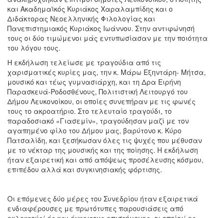
και Ακαδημαϊκός Κυριάκος Χαραλαμπίδης και ο
Διδάκτορας Νεοελληνικής Φιλολογίας και
Πανεπιστημιακός Κυριάκος Ιωάννου. Στην αντιφώνησή
τους οι δύο τιμώμενοι μάς εντυπωσίασαν με την ποιότητα
του λόγου τους.
Η εκδήλωση τελείωσε με τραγούδια από τις
χαρισματικές κυρίες μας, την κ. Μάρω Εξηντάρη- Μήτσα,
μουσικό και τέως γυμνασιάρχη, και τη Δρα Ειρήνη
Παρασκευά-Ροδοσθένους, Πολιτιστική Λειτουργό του
Δήμου Λευκονοίκου, οι οποίες συνεπήραν με τις φωνές
τους το ακροατήριο. Στο τελευταίο τραγούδι, το
παραδοσιακό «Γιασεμίν», τραγούδησαν μαζί με τον
αγαπημένο φίλο του Δήμου μας, βαρύτονο κ. Κύρο
Πατσαλίδη, και ξεσήκωσαν όλες τις ψυχές που μέθυσαν
με το νέκταρ της μουσικής και της ποίησης. Η εκδήλωση
ήταν εξαιρετική και από απόψεως προσέλευσης κόσμου,
επιπέδου αλλά και συγκινησιακής φόρτισης.
Οι επόμενες δύο μέρες του Συνεδρίου ήταν εξαιρετικά
ενδιαφέρουσες με πρωτότυπες παρουσιάσεις από