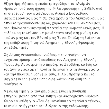
Εξηντάρη-Μήτσα, η οποία τραγούδησε το «Ανδρών
Ηρώων», υπό τους ήχους της Φιλαρμονικής της ΣΜΕΦ, υπό
τη διεύθυνση του μαέστρου κ. Ανδρέα Ευσταθίου,
μεταφέροντάς μας πίσω στα χρόνια του Λευκονοίκου μας,
όπου το τραγουδούσαμε ως χορωδία του Γυμνασίου μας
στο Ηρώον στην κεντρική πλατεία της κωμοπόλεώς μας. Η
εκδήλωση τελείωσε με μονόλεπτο σιγή στη μνήμη των
ηρώων μας και τον Εθνικό μας Ύμνο. Σε όλη τη διάρκεια
της εκδήλωσης Τιμητικό Άγημα της Εθνικής Φρουράς
απέδιδε τιμές.
Ως Δήμος Λευκονοίκου, νιώθουμε την ανάγκη να
ευχαριστήσουμε από καρδιάς τον Αρχηγό της Εθνικής
Φρουράς, Αντιστράτηγο Δημόκριτο Ζερβάκη, καθώς και
τον Συνταγματάρχη Κρίστη Πετρίδη για τη συνεργασία
και την πολύτιμη βοήθειά τους. Η λαμπρότητα και το
μεγαλείο της εκδήλωσης οφειλόταν στη δική τους
συνέργεια.
Μεγάλη τιμή για τον Δήμο μας είναι η σύνθεση
επιγράμματος από τον Ποιητή και Ακαδημαϊκό Κυριάκο
Χαραλαμπίδη για «Του Λευκονοίκου τα πεσόντα τέκνα»,
το οποίο απήγγειλε στη διάρκεια της εκδήλωσης.