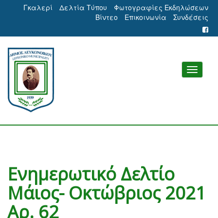
Γκαλερί
Δελτία Τύπου
Φωτογραφίες Εκδηλώσεων
Βίντεο
Επικοινωνία
Συνδέσεις
Ενημερωτικό Δελτίο
Μάιος- Οκτώβριος 2021
Αρ. 62