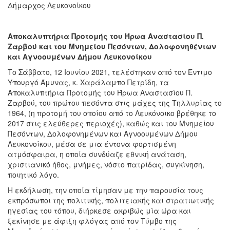
Δήμαρχος Λευκονοίκου
Αποκαλυπτήρια Προτομής του Ήρωα Αναστασίου Π.
Ζαρβού και του Μνημείου Πεσόντων, Δολοφονηθέντων
και Αγνοουμένων Δήμου Λευκονοίκου
Το Σάββατο, 12 Ιουνίου 2021, τελέστηκαν από τον Έντιμο
Υπουργό Άμυνας, κ. Χαράλαμπο Πετρίδη, τα
Αποκαλυπτήρια Προτομής του Ήρωα Αναστασίου Π.
Ζαρβού, του πρώτου πεσόντα στις μάχες της Τηλλυρίας το
1964, (η προτομή του οποίου από το Λευκόνοικο βρέθηκε το
2017 στις ελεύθερες περιοχές), καθώς και του Μνημείου
Πεσόντων, Δολοφονημένων και Αγνοουμένων Δήμου
Λευκονοίκου, μέσα σε μια έντονα φορτισμένη
ατμόσφαιρα, η οποία συνδύαζε εθνική ανάταση,
χριστιανικό ήθος, μνήμες, νόστο πατρίδας, συγκίνηση,
ποιητικό λόγο.
Η εκδήλωση, την οποία τίμησαν με την παρουσία τους
εκπρόσωποι της πολιτικής, πολιτειακής και στρατιωτικής
ηγεσίας του τόπου, διήρκεσε ακριβώς μία ώρα και
ξεκίνησε με άφιξη φλόγας από τον Τύμβο της