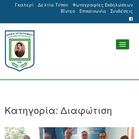
Γκαλερί
Δελτία Τύπου
Φωτογραφίες Εκδηλώσεων
Βίντεο
Επικοινωνία
Συνδέσεις
Κατηγορία:
Διαφώτιση