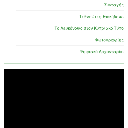
Συνταγές
Τεθνεώτες-Επικήδειοι
Το Λευκόνοικο στον Κυπριακό Τύπο
Φωτογραφίες
Ψηφιακό Αρχονταρίκι