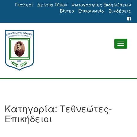
Γκαλερί
Δελτία Τύπου
Φωτογραφίες Εκδηλώσεων
Βίντεο
Επικοινωνία
Συνδέσεις
Κατηγορία:
Τεθνεώτες-
Επικήδειοι