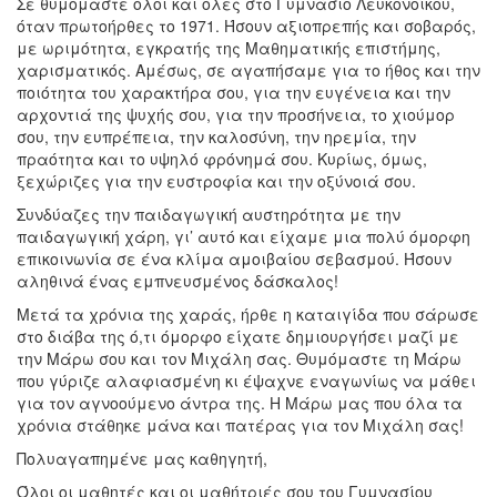
Σε θυμόμαστε όλοι και όλες στο Γυμνάσιο Λευκονοίκου,
όταν πρωτοήρθες το 1971. Ήσουν αξιοπρεπής και σοβαρός,
με ωριμότητα, εγκρατής της Μαθηματικής επιστήμης,
χαρισματικός. Αμέσως, σε αγαπήσαμε για το ήθος και την
ποιότητα του χαρακτήρα σου, για την ευγένεια και την
αρχοντιά της ψυχής σου, για την προσήνεια, το χιούμορ
σου, την ευπρέπεια, την καλοσύνη, την ηρεμία, την
πραότητα και το υψηλό φρόνημά σου. Κυρίως, όμως,
ξεχώριζες για την ευστροφία και την οξύνοιά σου.
Συνδύαζες την παιδαγωγική αυστηρότητα με την
παιδαγωγική χάρη, γι’ αυτό και είχαμε μια πολύ όμορφη
επικοινωνία σε ένα κλίμα αμοιβαίου σεβασμού. Ήσουν
αληθινά ένας εμπνευσμένος δάσκαλος!
Μετά τα χρόνια της χαράς, ήρθε η καταιγίδα που σάρωσε
στο διάβα της ό,τι όμορφο είχατε δημιουργήσει μαζί με
την Μάρω σου και τον Μιχάλη σας. Θυμόμαστε τη Μάρω
που γύριζε αλαφιασμένη κι έψαχνε εναγωνίως να μάθει
για τον αγνοούμενο άντρα της. Η Μάρω μας που όλα τα
χρόνια στάθηκε μάνα και πατέρας για τον Μιχάλη σας!
Πολυαγαπημένε μας καθηγητή,
Όλοι οι μαθητές και οι μαθήτριές σου του Γυμνασίου