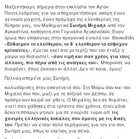
Μαζευτήκαμε σήμερα στην εκκλησία του Αγίου
Παντελεήμονος για να αποχαιρετήσουμε ακόμη έναν
γενναίο μαχητή, έναν πρόμαχο της ελευθερίας της
Κύπρου μας, τον Μαθηματικό
Σωτήρη Μιχαήλ
από την
Αγκαστίνα, καθηγητή στο Γυμνάσιο Λευκονοίκου. Έναν
ήρωα που υπήκοντας στην προγονική εντολή του Θουκυδίδη
«
Εύδαιμον το ελεύθερον, το δ’ ελεύθερον το εύψυχον
κρίναντες
», έμεινε εκεί στο μετερίζι που του έταξε η
μοίρα να θυσιαστεί, «
σαν τιμή και σαν χρέος για τους
άλλους, πιο πέρα από τις ανάγκες του
». Μπορούσε να
διαφύγει, όπως έκαναν κι άλλοι. Δεν το’ κανε, όμως!
Πολυαγαπημένε μας Σωτήρη,
καλωσόρισες στην οικογένειά σου. Στη Μάρω σου και τον
Μιχάλη σου που, μαζί με τη σύζυγό του Δέσπω, σε
πρόσμεναν καιρό να’ ρθείς. Ο Μιχάλης δεν σε θυμάται,
γιατί σαν χάθηκες στα τριάντα σου χρόνια, ήταν μόνο
δεκατεσσάρων μηνών, μα σε γνώρισε τώρα απ’
τις
χοντρές ελληνικές κοκάλες σου
όμοιες με τις δικές
του
. Πρέπει να είσαι πολύ περήφανος για τον γιο σου,
Σωτήρη μας, όπως κι εκείνος για σένα.