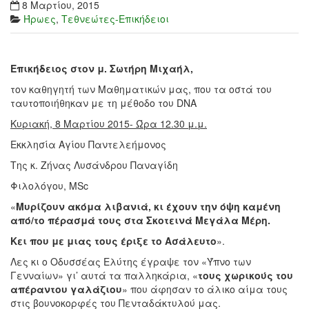
8 Μαρτίου, 2015
Ήρωες
,
Τεθνεώτες-Επικήδειοι
Επικήδειος στον μ. Σωτήρη Μιχαήλ,
τον καθηγητή των Μαθηματικών μας, που τα οστά του
ταυτοποιήθηκαν με τη μέθοδο του DNA
Κυριακή, 8 Μαρτίου 2015- Ώρα 12.30 μ.μ.
Εκκλησία Αγίου Παντελεήμονος
Της κ. Ζήνας Λυσάνδρου Παναγίδη
Φιλολόγου, MSc
«
Μυρίζουν ακόμα λιβανιά, κι έχουν την όψη καμένη
από/το πέρασμά τους στα Σκοτεινά Μεγάλα Μέρη.
Κει που με μιας τους έριξε το Ασάλευτο
».
Λες κι ο Οδυσσέας Ελύτης έγραψε τον «Ύπνο των
Γενναίων» γι’ αυτά τα παλληκάρια, «
τους χωρικούς του
απέραντου γαλάζιου
» που άφησαν το άλικο αίμα τους
στις βουνοκορφές του Πενταδάκτυλού μας.