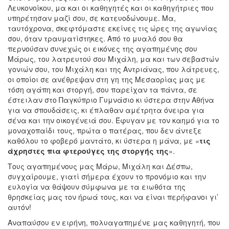
Λευκονοίκου, μα και οι καθηγητές και οι καθηγήτριες που
υπηρέτησαν μαζί σου, σε κατευοδώνουμε. Μα,
ταυτόχρονα, σκεφτόμαστε εκείνες τις ώρες της αγωνίας
σου, όταν τραυματίστηκες. Από το μυαλό σου θα
περνούσαν συνεχώς οι εικόνες της αγαπημένης σου
Μάρως, του λατρευτού σου Μιχάλη, μα και των σεβαστών
γονιών σου, του Μιχάλη και της Αντριάνας, που λάτρευες,
οι οποίοι σε ανέθρεψαν στη γη της Μεσαορίας μας με
τόση αγάπη και στοργή, σου παρείχαν τα πάντα, σε
έστειλαν στο Παγκύπριο Γυμνάσιο κι ύστερα στην Αθήνα
για να σπουδάσεις, κι έπλαθαν αμέτρητα όνειρα για
σένα και την οικογένειά σου. Έφυγαν με τον καημό για το
μοναχοπαίδι τους, πρώτα ο πατέρας, που δεν άντεξε
καθόλου το φοβερό μαντάτο, κι ύστερα η μάνα, με «
τις
άχρηστες πια φτερούγες της στοργής της
».
Τους αγαπημένους μας Μάρω, Μιχάλη και Δέσπω,
συγχαίρουμε, γιατί σήμερα έχουν το προνόμιο και την
ευλογία να θάψουν σύμφωνα με τα ειωθότα της
θρησκείας μας τον ήρωά τους, και να είναι περήφανοι γι’
αυτόν!
Αναπαύσου εν ειρήνη, πολυαγαπημένε μας καθηγητή, που