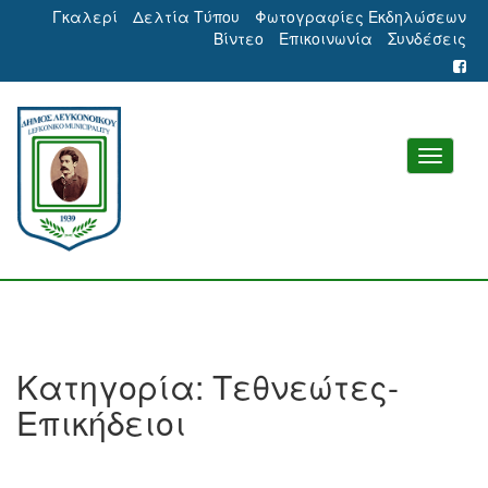
Γκαλερί
Δελτία Τύπου
Φωτογραφίες Εκδηλώσεων
Βίντεο
Επικοινωνία
Συνδέσεις
Κατηγορία:
Τεθνεώτες-
Επικήδειοι