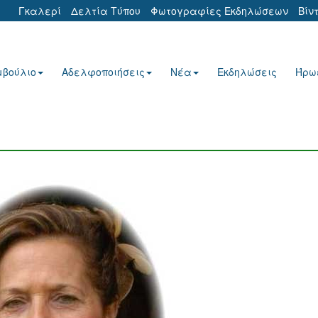
Γκαλερί
Δελτία Τύπου
Φωτογραφίες Εκδηλώσεων
Βίν
μβούλιο
Αδελφοποιήσεις
Νέα
Εκδηλώσεις
Ήρω