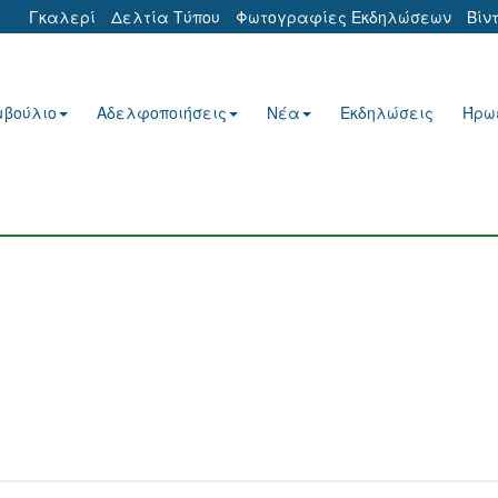
Γκαλερί
Δελτία Τύπου
Φωτογραφίες Εκδηλώσεων
Βίν
μβούλιο
Αδελφοποιήσεις
Νέα
Εκδηλώσεις
Ήρω