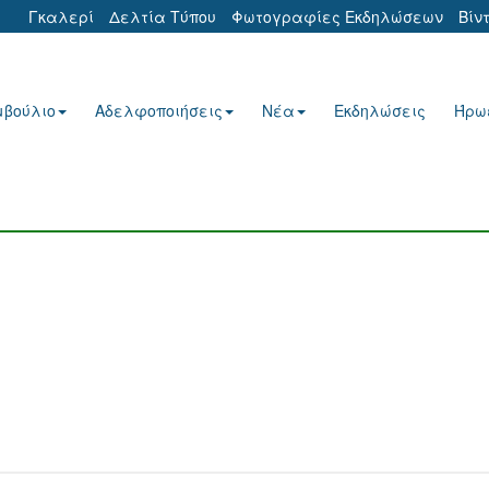
Γκαλερί
Δελτία Τύπου
Φωτογραφίες Εκδηλώσεων
Βίν
μβούλιο
Αδελφοποιήσεις
Νέα
Εκδηλώσεις
Ήρω