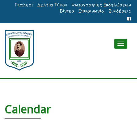
Γκαλερί
Δελτία Τύπου
Φωτογραφίες Εκδηλώσεων
Βίντεο
Επικοινωνία
Συνδέσεις
Calendar