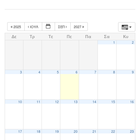
2025
ΙΟΎΛ
ΣΕΠ
2027
Δε
Τρ
Τε
Πε
Πα
Σα
Κυ
1
2
3
4
5
6
7
8
9
10
11
12
13
14
15
16
17
18
19
20
21
22
23