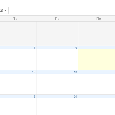
027
Τε
Πε
Πα
5
6
12
13
19
20