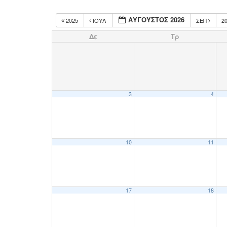
ΑΎΓΟΥΣΤΟΣ 2026
2025
ΙΟΎΛ
ΣΕΠ
2
Δε
Τρ
3
4
10
11
17
18