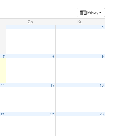
Μήνας
Σα
Κυ
1
2
7
8
9
14
15
16
21
22
23