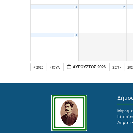
24
25
31
ΑΎΓΟΥΣΤΟΣ 2026
2025
ΙΟΎΛ
ΣΕΠ
20
Δήμο
Μήνυμ
Ιστορία
Δημοτι