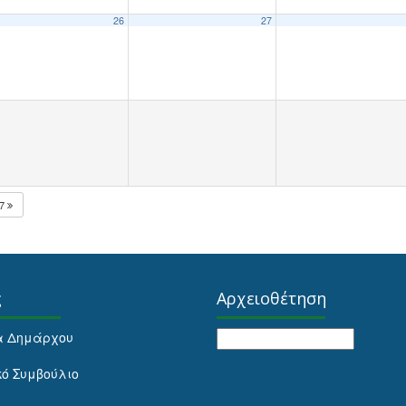
26
27
27
ς
Αρχειοθέτηση
Αρχειοθέτηση
α Δημάρχου
κό Συμβούλιο