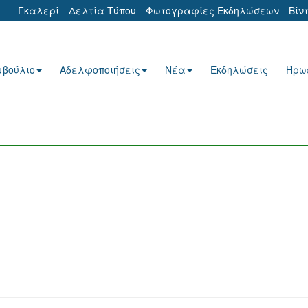
Γκαλερί
Δελτία Τύπου
Φωτογραφίες Εκδηλώσεων
Βίν
μβούλιο
Αδελφοποιήσεις
Νέα
Εκδηλώσεις
Ήρω