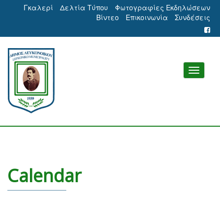
Γκαλερί
Δελτία Τύπου
Φωτογραφίες Εκδηλώσεων
Βίντεο
Επικοινωνία
Συνδέσεις
Calendar