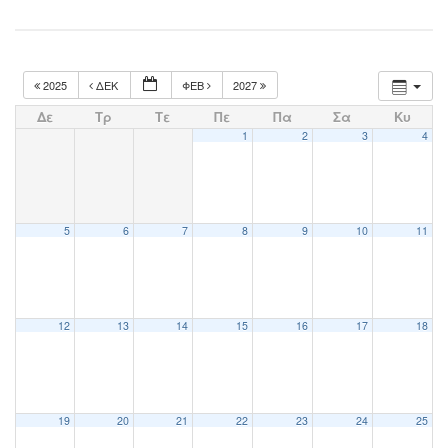
2025
ΔΕΚ
ΦΕΒ
2027
Δε
Τρ
Τε
Πε
Πα
Σα
Κυ
1
2
3
4
5
6
7
8
9
10
11
12
13
14
15
16
17
18
19
20
21
22
23
24
25