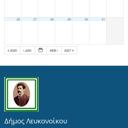
26
27
28
29
30
31
2025
ΔΕΚ
ΦΕΒ
2027
Δήμος Λευκονοίκου