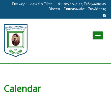
Γκαλερί
Δελτία Τύπου
Φωτογραφίες Εκδηλώσεων
Βίντεο
Επικοινωνία
Συνδέσεις
Calendar