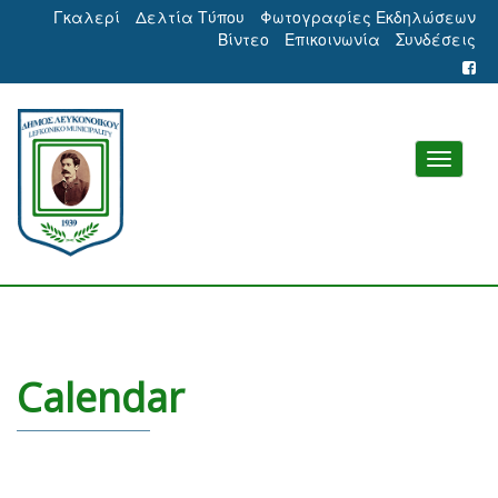
Γκαλερί
Δελτία Τύπου
Φωτογραφίες Εκδηλώσεων
Βίντεο
Επικοινωνία
Συνδέσεις
Calendar