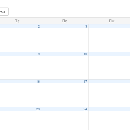
25
Τε
Πε
Πα
2
3
9
10
16
17
23
24