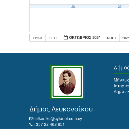
28
29
ΟΚΤΏΒΡΙΟΣ 2024
2023
ΣΕΠ
ΝΟΈ
202
Δήμο
Μήνυμ
Ιστορία
Δημοτι
Δήμος Λευκονοίκου
lefkoniko@cytanet.com.cy
+357 22 462 951