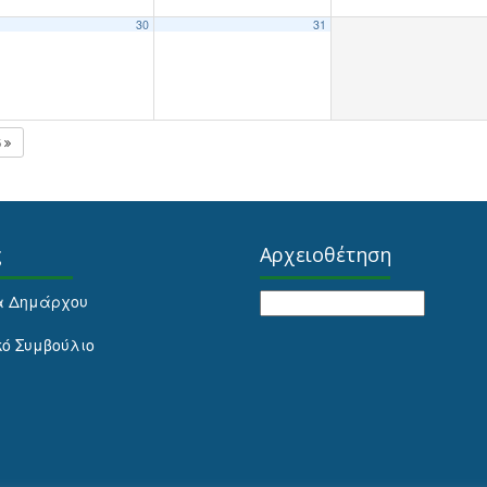
30
31
5
ς
Αρχειοθέτηση
Αρχειοθέτηση
α Δημάρχου
κό Συμβούλιο