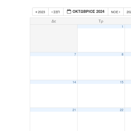
ΟΚΤΏΒΡΙΟΣ 2024
2023
ΣΕΠ
ΝΟΈ
20
Δε
Τρ
1
7
8
14
15
21
22