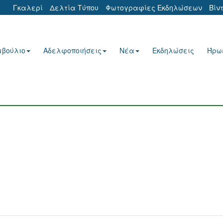
Γκαλερί
Δελτία Τύπου
Φωτογραφίες Εκδηλώσεων
Βίν
μβούλιο
Αδελφοποιήσεις
Νέα
Εκδηλώσεις
Ήρω