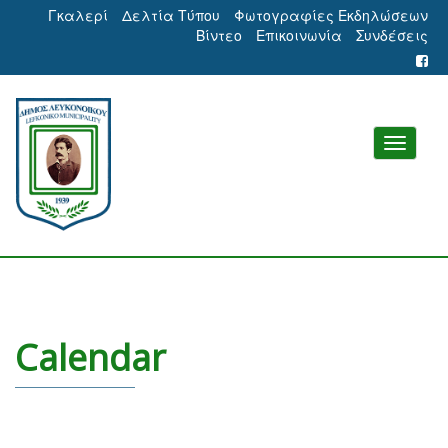
Γκαλερί
Δελτία Τύπου
Φωτογραφίες Εκδηλώσεων
Βίντεο
Επικοινωνία
Συνδέσεις
Calendar