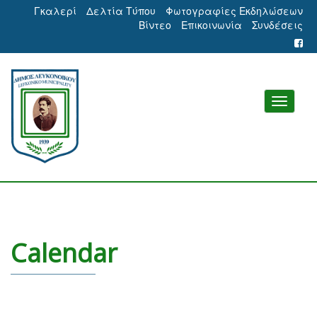
Γκαλερί
Δελτία Τύπου
Φωτογραφίες Εκδηλώσεων
Βίντεο
Επικοινωνία
Συνδέσεις
Calendar