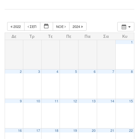
2022
ΣΕΠ
ΝΟΈ
2024
Δε
Τρ
Τε
Πε
Πα
Σα
Κυ
1
2
3
4
5
6
7
8
9
10
11
12
13
14
15
16
17
18
19
20
21
22