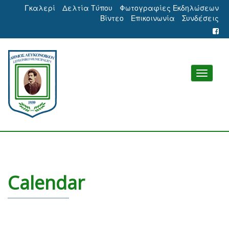
Γκαλερί
Δελτία Τύπου
Φωτογραφίες Εκδηλώσεων
Βίντεο
Επικοινωνία
Συνδέσεις
Calendar