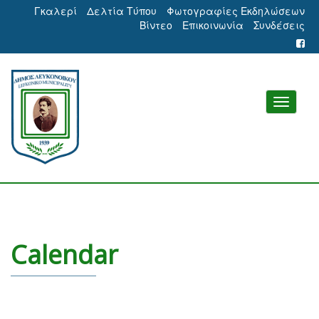
Γκαλερί
Δελτία Τύπου
Φωτογραφίες Εκδηλώσεων
Βίντεο
Επικοινωνία
Συνδέσεις
Calendar