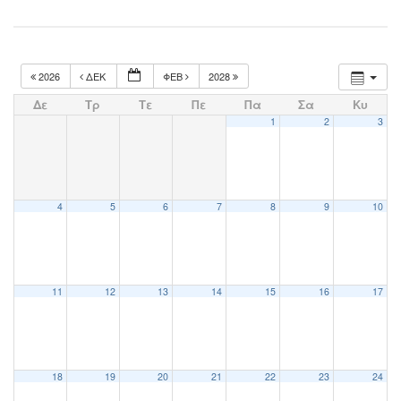
2026
ΔΕΚ
ΦΕΒ
2028
Δε
Τρ
Τε
Πε
Πα
Σα
Κυ
1
2
3
4
5
6
7
8
9
10
11
12
13
14
15
16
17
18
19
20
21
22
23
24