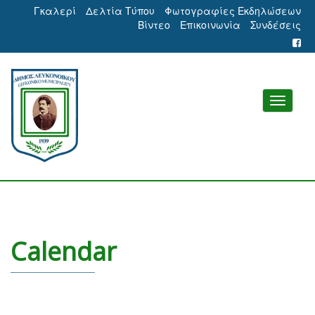
Γκαλερί
Δελτία Τύπου
Φωτογραφίες Εκδηλώσεων
Βίντεο
Επικοινωνία
Συνδέσεις
Calendar