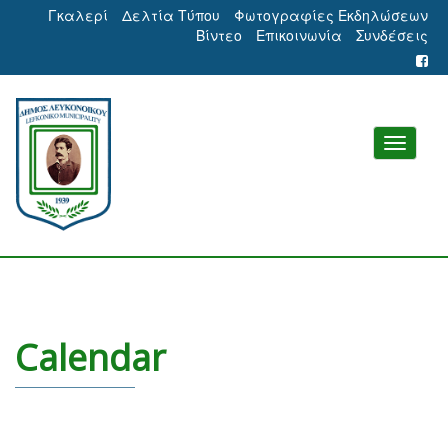
Γκαλερί
Δελτία Τύπου
Φωτογραφίες Εκδηλώσεων
Βίντεο
Επικοινωνία
Συνδέσεις
Calendar