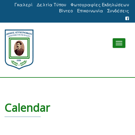
Γκαλερί
Δελτία Τύπου
Φωτογραφίες Εκδηλώσεων
Βίντεο
Επικοινωνία
Συνδέσεις
Calendar