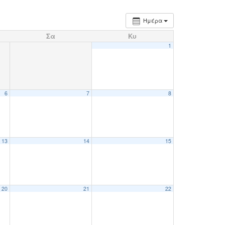
Ημέρα
Σα
Κυ
1
6
7
8
13
14
15
20
21
22