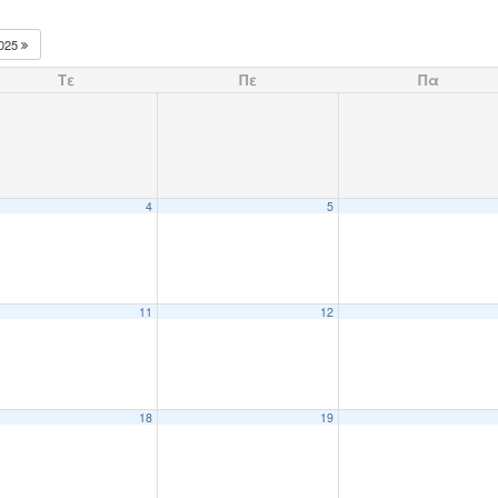
025
Τε
Πε
Πα
4
5
11
12
18
19