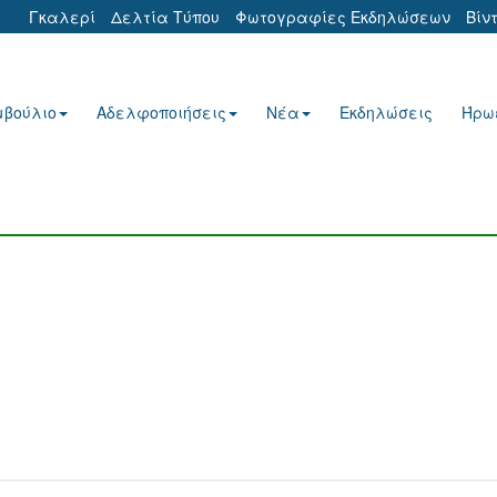
Γκαλερί
Δελτία Τύπου
Φωτογραφίες Εκδηλώσεων
Βίν
μβούλιο
Αδελφοποιήσεις
Νέα
Εκδηλώσεις
Ήρω