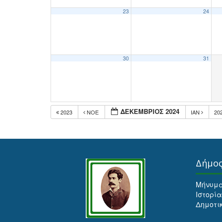
23
24
30
31
ΔΕΚΈΜΒΡΙΟΣ 2024
2023
ΝΟΈ
ΙΑΝ
20
Δήμο
Μήνυμ
Ιστορία
Δημοτι