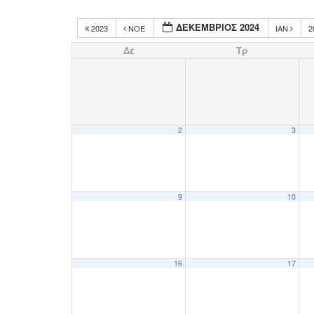
ΔΕΚΈΜΒΡΙΟΣ 2024
2023
ΝΟΈ
ΙΑΝ
2
Δε
Τρ
2
3
9
10
16
17