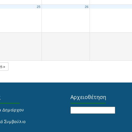
25
26
25
ς
Αρχειοθέτηση
Αρχειοθέτηση
α Δημάρχου
κό Συμβούλιο