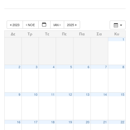
2023
ΝΟΈ
ΙΑΝ
2025
Δε
Τρ
Τε
Πε
Πα
Σα
Κυ
1
2
3
4
5
6
7
8
9
10
11
12
13
14
15
16
17
18
19
20
21
22