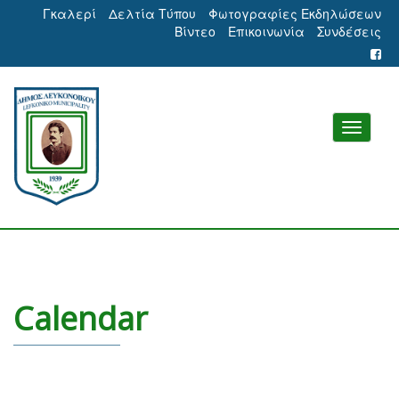
Γκαλερί
Δελτία Τύπου
Φωτογραφίες Εκδηλώσεων
Βίντεο
Επικοινωνία
Συνδέσεις
Calendar