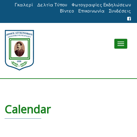
Γκαλερί
Δελτία Τύπου
Φωτογραφίες Εκδηλώσεων
Βίντεο
Επικοινωνία
Συνδέσεις
Calendar