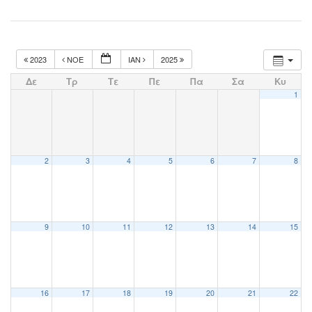
2023
ΝΟΈ
ΙΑΝ
2025
Δε
Τρ
Τε
Πε
Πα
Σα
Κυ
1
2
3
4
5
6
7
8
9
10
11
12
13
14
15
16
17
18
19
20
21
22