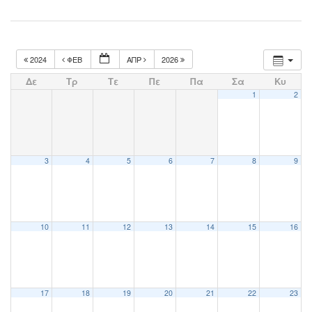
2024
ΦΕΒ
ΑΠΡ
2026
Δε
Τρ
Τε
Πε
Πα
Σα
Κυ
1
2
3
4
5
6
7
8
9
10
11
12
13
14
15
16
17
18
19
20
21
22
23