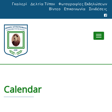
Γκαλερί
Δελτία Τύπου
Φωτογραφίες Εκδηλώσεων
Βίντεο
Επικοινωνία
Συνδέσεις
Calendar