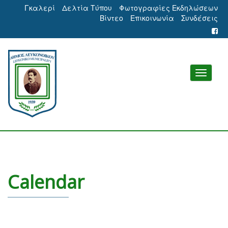
Γκαλερί
Δελτία Τύπου
Φωτογραφίες Εκδηλώσεων
Βίντεο
Επικοινωνία
Συνδέσεις
Calendar