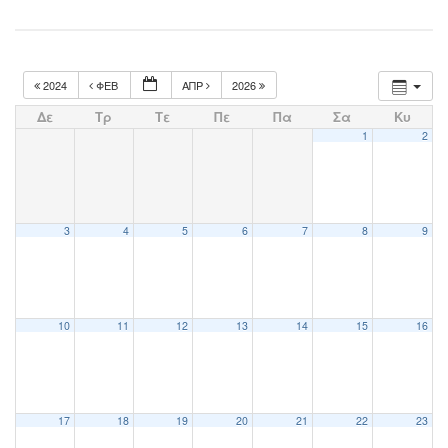
2024
ΦΕΒ
ΑΠΡ
2026
Δε
Τρ
Τε
Πε
Πα
Σα
Κυ
1
2
3
4
5
6
7
8
9
10
11
12
13
14
15
16
17
18
19
20
21
22
23