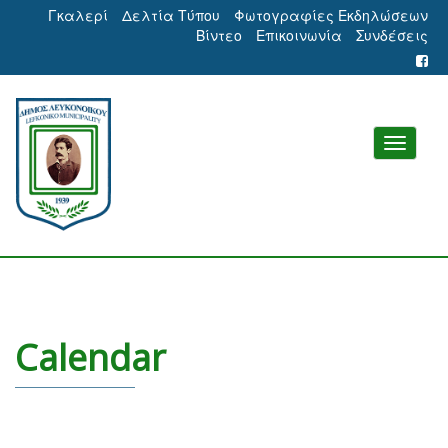
Γκαλερί
Δελτία Τύπου
Φωτογραφίες Εκδηλώσεων
Βίντεο
Επικοινωνία
Συνδέσεις
Calendar