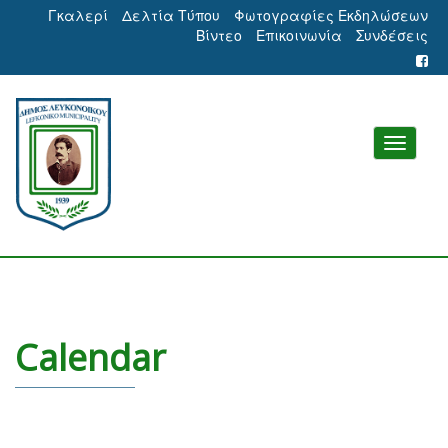
Γκαλερί
Δελτία Τύπου
Φωτογραφίες Εκδηλώσεων
Βίντεο
Επικοινωνία
Συνδέσεις
Calendar