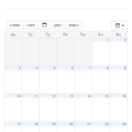
2024
ΟΚΤ
ΔΕΚ
2026
Δε
Τρ
Τε
Πε
Πα
Σα
Κυ
1
2
3
4
5
6
7
8
9
10
11
12
13
14
15
16
17
18
19
20
21
22
23