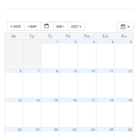
2025
ΜΑΡ
ΜΆΙ
2027
Δε
Τρ
Τε
Πε
Πα
Σα
Κυ
1
2
3
4
5
6
7
8
9
10
11
12
13
14
15
16
17
18
19
20
21
22
23
24
25
26