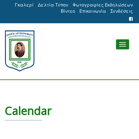
Γκαλερί
Δελτία Τύπου
Φωτογραφίες Εκδηλώσεων
Βίντεο
Επικοινωνία
Συνδέσεις
Calendar