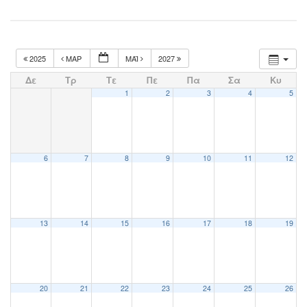
2025
ΜΑΡ
ΜΆΙ
2027
Δε
Τρ
Τε
Πε
Πα
Σα
Κυ
1
2
3
4
5
6
7
8
9
10
11
12
13
14
15
16
17
18
19
20
21
22
23
24
25
26