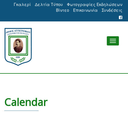
Γκαλερί
Δελτία Τύπου
Φωτογραφίες Εκδηλώσεων
Βίντεο
Επικοινωνία
Συνδέσεις
Calendar