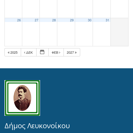
26
27
28
29
30
31
2025
ΔΕΚ
ΦΕΒ
2027
Δήμος Λευκονοίκου