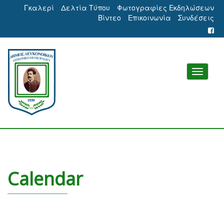
Γκαλερί
Δελτία Τύπου
Φωτογραφίες Εκδηλώσεων
Βίντεο
Επικοινωνία
Συνδέσεις
Calendar