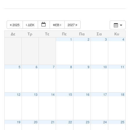
2025
ΔΕΚ
ΦΕΒ
2027
Δε
Τρ
Τε
Πε
Πα
Σα
Κυ
1
2
3
4
5
6
7
8
9
10
11
12
13
14
15
16
17
18
19
20
21
22
23
24
25