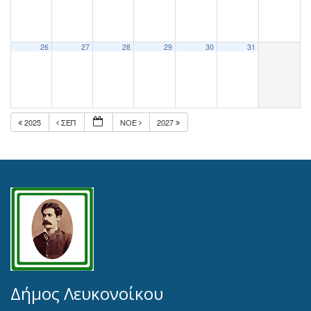
26
27
28
29
30
31
2025
ΣΕΠ
ΝΟΈ
2027
Δήμος Λευκονοίκου