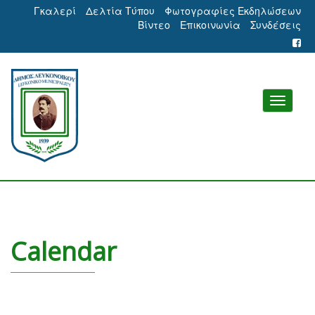
Γκαλερί
Δελτία Τύπου
Φωτογραφίες Εκδηλώσεων
Βίντεο
Επικοινωνία
Συνδέσεις
Calendar