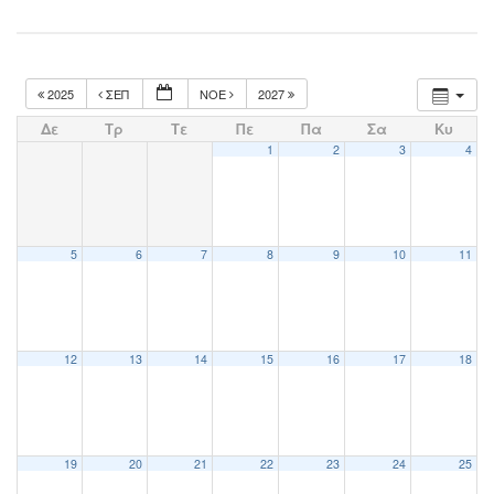
2025
ΣΕΠ
ΝΟΈ
2027
Δε
Τρ
Τε
Πε
Πα
Σα
Κυ
1
2
3
4
5
6
7
8
9
10
11
12
13
14
15
16
17
18
19
20
21
22
23
24
25