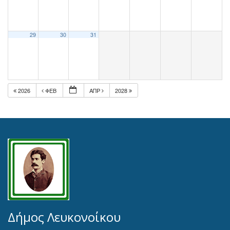
29
30
31
2026
ΦΕΒ
ΑΠΡ
2028
Δήμος Λευκονοίκου