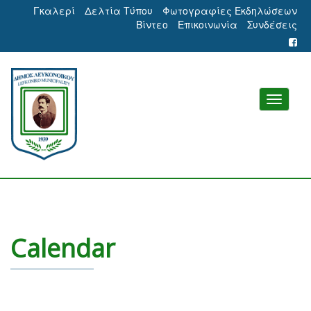
Γκαλερί
Δελτία Τύπου
Φωτογραφίες Εκδηλώσεων
Βίντεο
Επικοινωνία
Συνδέσεις
Calendar