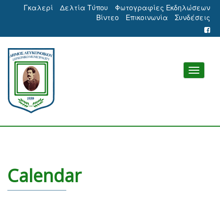
Γκαλερί
Δελτία Τύπου
Φωτογραφίες Εκδηλώσεων
Βίντεο
Επικοινωνία
Συνδέσεις
Calendar