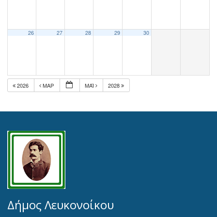
26
27
28
29
30
2026
ΜΑΡ
ΜΆΙ
2028
Δήμος Λευκονοίκου