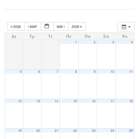
2026
ΜΑΡ
ΜΆΙ
2028
Δε
Τρ
Τε
Πε
Πα
Σα
Κυ
1
2
3
4
5
6
7
8
9
10
11
12
13
14
15
16
17
18
19
20
21
22
23
24
25