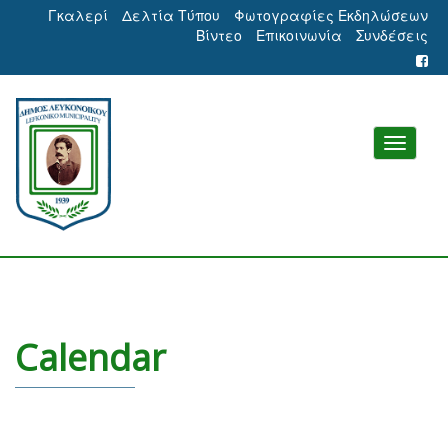
Γκαλερί
Δελτία Τύπου
Φωτογραφίες Εκδηλώσεων
Βίντεο
Επικοινωνία
Συνδέσεις
Calendar