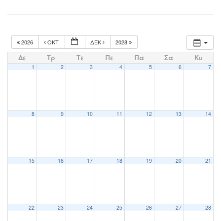
2026
ΟΚΤ
ΔΕΚ
2028
Δε
Τρ
Τε
Πε
Πα
Σα
Κυ
1
2
3
4
5
6
7
8
9
10
11
12
13
14
15
16
17
18
19
20
21
22
23
24
25
26
27
28