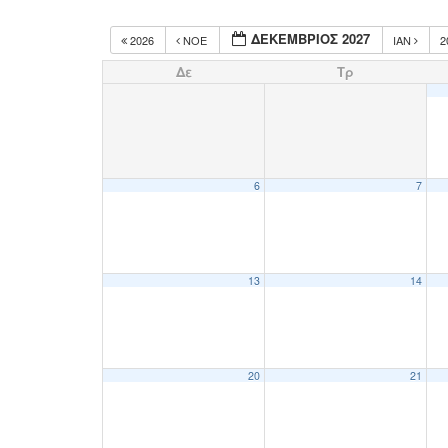
ΔΕΚΈΜΒΡΙΟΣ 2027
2026
ΝΟΈ
ΙΑΝ
2
Δε
Τρ
6
7
13
14
20
21