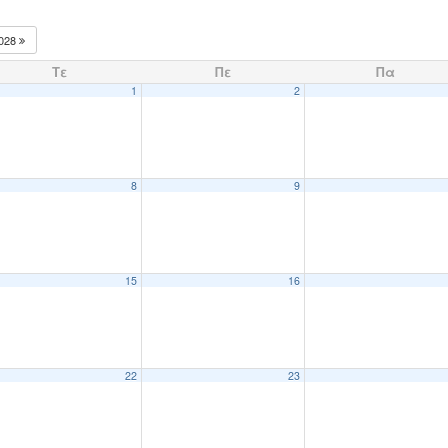
028
Τε
Πε
Πα
1
2
8
9
15
16
22
23