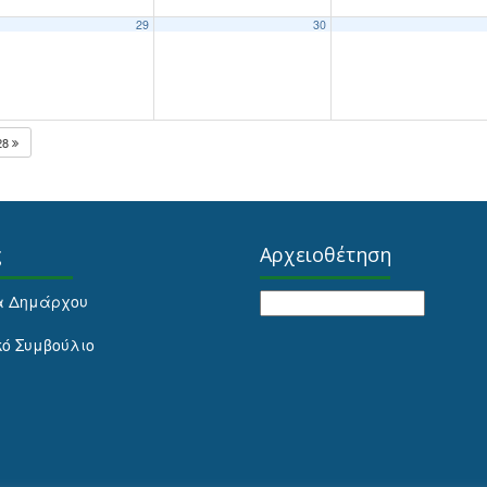
29
30
28
ς
Αρχειοθέτηση
Αρχειοθέτηση
α Δημάρχου
κό Συμβούλιο