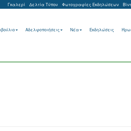
Γκαλερί
Δελτία Τύπου
Φωτογραφίες Εκδηλώσεων
Βίν
μβούλιο
Αδελφοποιήσεις
Νέα
Εκδηλώσεις
Ήρω