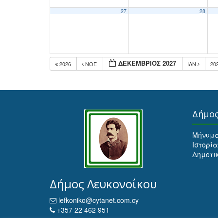
27
28
ΔΕΚΈΜΒΡΙΟΣ 2027
2026
ΝΟΈ
ΙΑΝ
20
Δήμο
Μήνυμ
Ιστορία
Δημοτι
Δήμος Λευκονοίκου
lefkoniko@cytanet.com.cy
+357 22 462 951