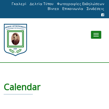
Γκαλερί
Δελτία Τύπου
Φωτογραφίες Εκδηλώσεων
Βίντεο
Επικοινωνία
Συνδέσεις
Calendar