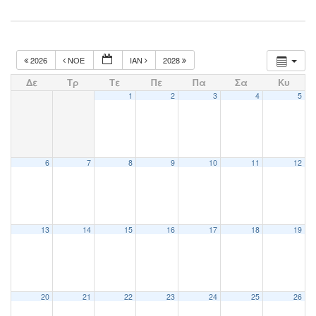
2026
ΝΟΈ
ΙΑΝ
2028
Δε
Τρ
Τε
Πε
Πα
Σα
Κυ
1
2
3
4
5
6
7
8
9
10
11
12
13
14
15
16
17
18
19
20
21
22
23
24
25
26