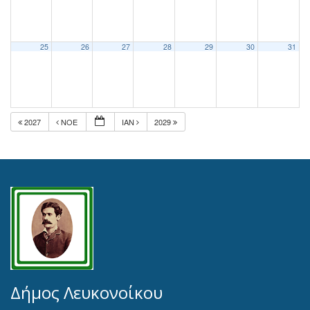
25
26
27
28
29
30
31
2027
ΝΟΈ
ΙΑΝ
2029
Δήμος Λευκονοίκου