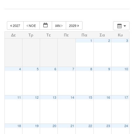
2027
ΝΟΈ
ΙΑΝ
2029
Δε
Τρ
Τε
Πε
Πα
Σα
Κυ
1
2
3
4
5
6
7
8
9
10
11
12
13
14
15
16
17
18
19
20
21
22
23
24