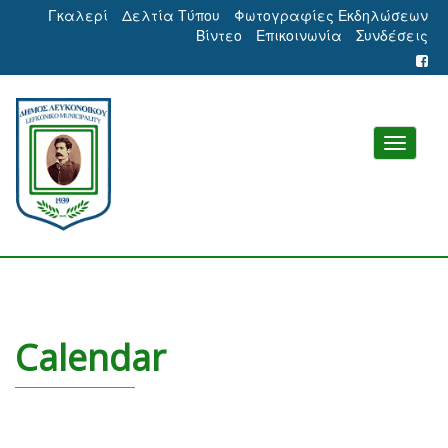
Γκαλερί
Δελτία Τύπου
Φωτογραφίες Εκδηλώσεων
Βίντεο
Επικοινωνία
Συνδέσεις
Calendar