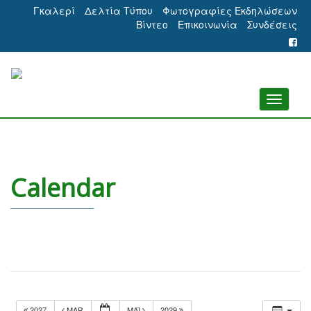
Γκαλερί
Δελτία Τύπου
Φωτογραφίες Εκδηλώσεων
Βίντεο
Επικοινωνία
Συνδέσεις
Calendar
2027
ΜΑΡ
ΜΆΙ
2029