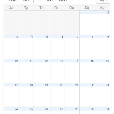
Δε
Τρ
Τε
Πε
Πα
Σα
Κυ
1
2
3
4
5
6
7
8
9
10
11
12
13
14
15
16
17
18
19
20
21
22
23
24
25
26
27
28
29
30