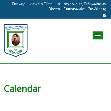
Γκαλερί
Δελτία Τύπου
Φωτογραφίες Εκδηλώσεων
Βίντεο
Επικοινωνία
Συνδέσεις
Calendar