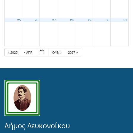
25
26
27
28
29
30
31
2025
ΑΠΡ
ΙΟΎΝ
2027
Δήμος Λευκονοίκου