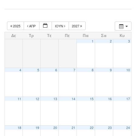
2025
ΑΠΡ
ΙΟΎΝ
2027
Δε
Τρ
Τε
Πε
Πα
Σα
Κυ
1
2
3
4
5
6
7
8
9
10
11
12
13
14
15
16
17
18
19
20
21
22
23
24