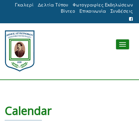
Γκαλερί
Δελτία Τύπου
Φωτογραφίες Εκδηλώσεων
Βίντεο
Επικοινωνία
Συνδέσεις
Calendar