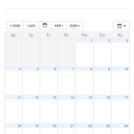
2026
ΔΕΚ
ΦΕΒ
2028
Δε
Τρ
Τε
Πε
Πα
Σα
Κυ
1
2
3
4
5
6
7
8
9
10
11
12
13
14
15
16
17
18
19
20
21
22
23
24