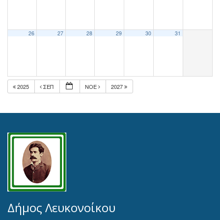
26
27
28
29
30
31
2025
ΣΕΠ
ΝΟΈ
2027
Δήμος Λευκονοίκου