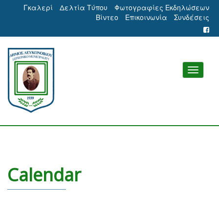
Γκαλερί
Δελτία Τύπου
Φωτογραφίες Εκδηλώσεων
Βίντεο
Επικοινωνία
Συνδέσεις
Calendar