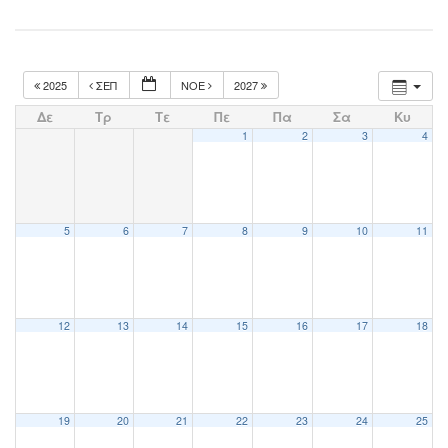
2025
ΣΕΠ
ΝΟΈ
2027
Δε
Τρ
Τε
Πε
Πα
Σα
Κυ
1
2
3
4
5
6
7
8
9
10
11
12
13
14
15
16
17
18
19
20
21
22
23
24
25