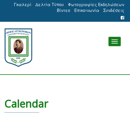
Γκαλερί
Δελτία Τύπου
Φωτογραφίες Εκδηλώσεων
Βίντεο
Επικοινωνία
Συνδέσεις
Calendar