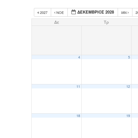
ΔΕΚΈΜΒΡΙΟΣ 2028
2027
ΝΟΈ
ΙΑΝ
2
Δε
Τρ
4
5
11
12
18
19