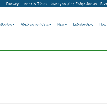
Γκαλερί
Δελτία Τύπου
Φωτογραφίες Εκδηλώσεων
Βίν
μβούλιο
Αδελφοποιήσεις
Νέα
Εκδηλώσεις
Ήρω