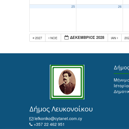
25
26
ΔΕΚΈΜΒΡΙΟΣ 2028
2027
ΝΟΈ
ΙΑΝ
20
Δήμο
Μήνυμ
Ιστορία
Δημοτι
Δήμος Λευκονοίκου
lefkoniko@cytanet.com.cy
+357 22 462 951