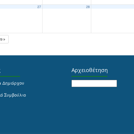
27
28
29
ς
Αρχειοθέτηση
Αρχειοθέτηση
α Δημάρχου
κό Συμβούλιο