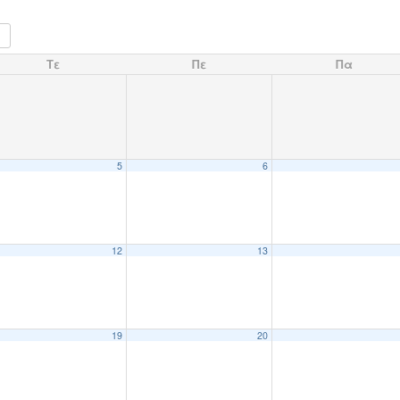
Τε
Πε
Πα
5
6
12
13
19
20