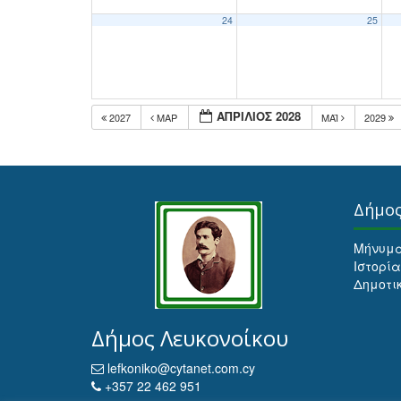
24
25
ΑΠΡΊΛΙΟΣ 2028
2027
ΜΑΡ
ΜΆΙ
2029
Δήμο
Μήνυμ
Ιστορία
Δημοτι
Δήμος Λευκονοίκου
lefkoniko@cytanet.com.cy
+357 22 462 951