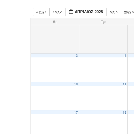
ΑΠΡΊΛΙΟΣ 2028
2027
ΜΑΡ
ΜΆΙ
2029
Δε
Τρ
3
4
10
11
17
18