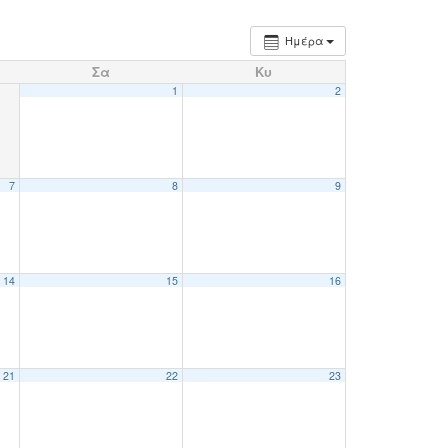
Ημέρα
Σα
Κυ
1
2
7
8
9
14
15
16
21
22
23